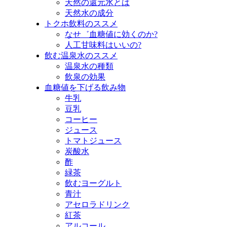
天然の還元水とは
天然水の成分
トクホ飲料のススメ
なせ゛血糖値に効くのか?
人工甘味料はいいの?
飲む温泉水のススメ
温泉水の種類
飲泉の効果
血糖値を下げる飲み物
牛乳
豆乳
コーヒー
ジュース
トマトジュース
炭酸水
酢
緑茶
飲むヨーグルト
青汁
アセロラドリンク
紅茶
アルコール