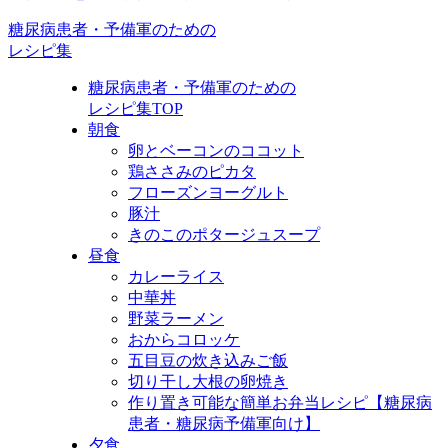
糖尿病患者・予備軍のための
レシピ集
糖尿病患者・予備軍のための
レシピ集TOP
朝食
卵とベーコンのココット
鶏ささみのピカタ
フローズンヨーグルト
豚汁
きのこのポタージュスープ
昼食
カレーライス
中華丼
野菜ラーメン
おからコロッケ
五目豆の炊き込みご飯
切り干し大根の卵焼き
作り置き可能な簡単お弁当レシピ【糖尿病
患者・糖尿病予備軍向け】
夕食