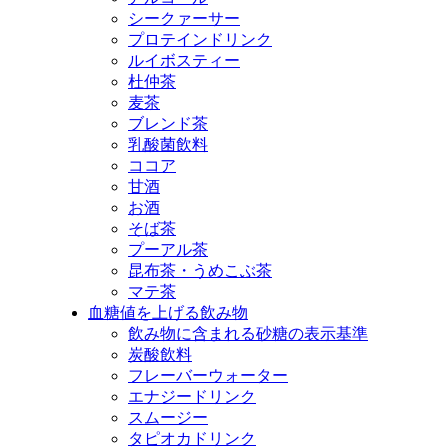
シークァーサー
プロテインドリンク
ルイボスティー
杜仲茶
麦茶
ブレンド茶
乳酸菌飲料
ココア
甘酒
お酒
そば茶
プーアル茶
昆布茶・うめこぶ茶
マテ茶
血糖値を上げる飲み物
飲み物に含まれる砂糖の表示基準
炭酸飲料
フレーバーウォーター
エナジードリンク
スムージー
タピオカドリンク