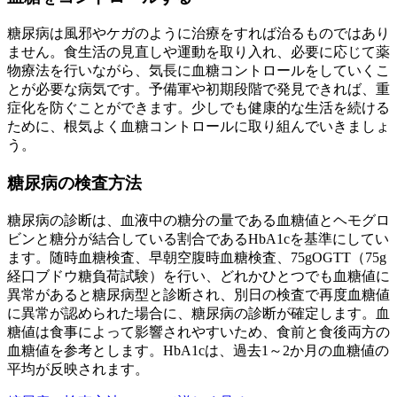
糖尿病は風邪やケガのように治療をすれば治るものではあり
ません。食生活の見直しや運動を取り入れ、必要に応じて薬
物療法を行いながら、気長に血糖コントロールをしていくこ
とが必要な病気です。予備軍や初期段階で発見できれば、重
症化を防ぐことができます。少しでも健康的な生活を続ける
ために、根気よく血糖コントロールに取り組んでいきましょ
う。
糖尿病の検査方法
糖尿病の診断は、血液中の糖分の量である血糖値とヘモグロ
ビンと糖分が結合している割合であるHbA1cを基準にしてい
ます。随時血糖検査、早朝空腹時血糖検査、75gOGTT（75g
経口ブドウ糖負荷試験）を行い、どれかひとつでも血糖値に
異常があると糖尿病型と診断され、別日の検査で再度血糖値
に異常が認められた場合に、糖尿病の診断が確定します。血
糖値は食事によって影響されやすいため、食前と食後両方の
血糖値を参考とします。HbA1cは、過去1～2か月の血糖値の
平均が反映されます。