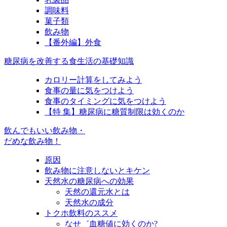
調味料
菓子類
飲み物
【番外編】外食
糖尿病を改善する食生活の基礎知識
カロリー計算をしてみよう
食事の量に気をつけよう
食事のタイミングに気をつけよう
【特 集】糖尿病に糖質制限は効くのか
飲んでもいい飲み物・
だめな飲み物！
原因
飲み物に注意しないとキケン
天然水の糖尿病への効果
天然の還元水とは
天然水の成分
トクホ飲料のススメ
なせ゛血糖値に効くのか?