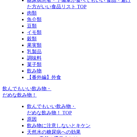
糖尿病患者・予備軍が食べてもいい 食品・避け
た方がいい食品リスト TOP
肉類
魚介類
豆類
イモ類
穀類
果実類
乳製品
調味料
菓子類
飲み物
【番外編】外食
飲んでもいい飲み物・
だめな飲み物！
飲んでもいい飲み物・
だめな飲み物！ TOP
原因
飲み物に注意しないとキケン
天然水の糖尿病への効果