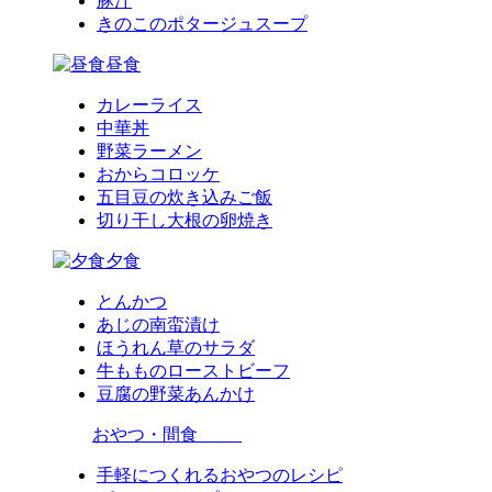
豚汁
きのこのポタージュスープ
昼食
カレーライス
中華丼
野菜ラーメン
おからコロッケ
五目豆の炊き込みご飯
切り干し大根の卵焼き
夕食
とんかつ
あじの南蛮漬け
ほうれん草のサラダ
牛もものローストビーフ
豆腐の野菜あんかけ
おやつ・間食
手軽につくれるおやつのレシピ